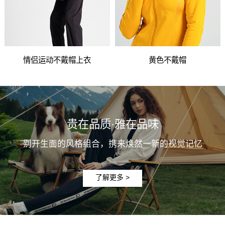
情侣运动不戴帽上衣
黄色不戴帽
贵在品质·雅在品味
别开生面的风格组合，携来焕然一新的视觉记忆
了解更多 >